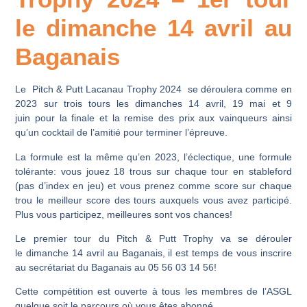
le dimanche 14 avril au
Baganais
Le
Pitch & Putt Lacanau Trophy 2024
se déroulera comme en
2023 sur trois tours les
dimanches 14 avril
,
19 mai
et
9
juin
pour la finale et la remise des prix aux vainqueurs ainsi
qu’un cocktail de l’amitié pour terminer l’épreuve.
La formule est la même qu’en 2023,
l’éclectique
,
une formule
tolérante
:
vous jouez 18 trous sur chaque tour en stableford
(pas d’index en jeu) et vous prenez comme score sur chaque
trou le meilleur score des tours auxquels vous avez participé.
Plus vous participez, meilleures sont vos chances!
Le premier tour du Pitch & Putt Trophy va se dérouler
le
dimanche 14 avril au Baganais
, il est temps de
vous inscrire
au secrétariat du Baganais au 05 56 03 14 56!
Cette compétition est ouverte à tous les membres de l’ASGL
quelque soit le parcours où vous êtes abonné.