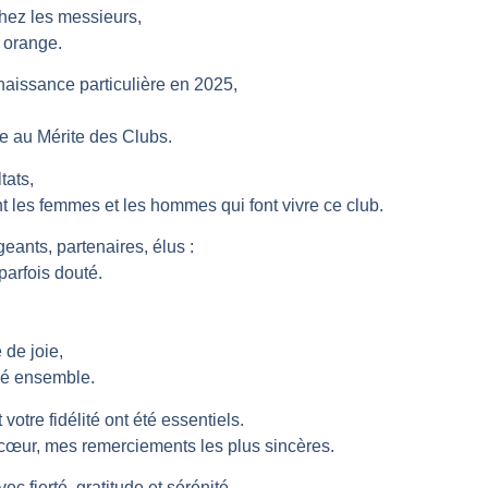
hez les messieurs,
s orange.
aissance particulière en 2025,
e au Mérite des Clubs.
tats,
ont les femmes et les hommes qui font vivre ce club.
eants, partenaires, élus :
parfois douté.
 de joie,
né ensemble.
otre fidélité ont été essentiels.
 cœur, mes remerciements les plus sincères.
c fierté, gratitude et sérénité,