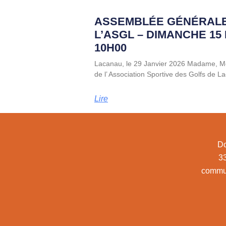
ASSEMBLÉE GÉNÉRALE
L’ASGL – DIMANCHE 15 
10H00
Lacanau, le 29 Janvier 2026 Madame, M
de l’ Association Sportive des Golfs de 
Lire
Do
3
commu