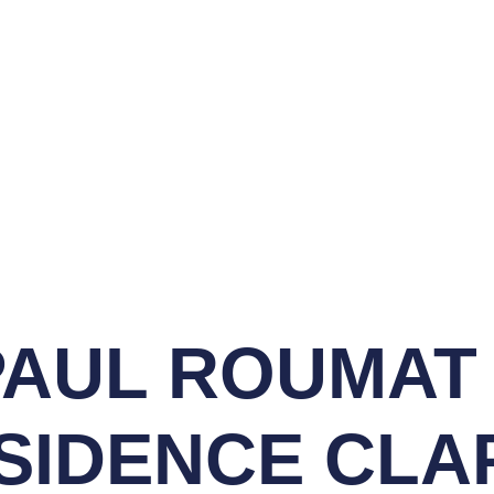
ON SPORTIVE DES
LFS DE LACANAU
vènements
Compétitions
Contact
Cotisez
PAUL ROUMAT 
SIDENCE CLAP