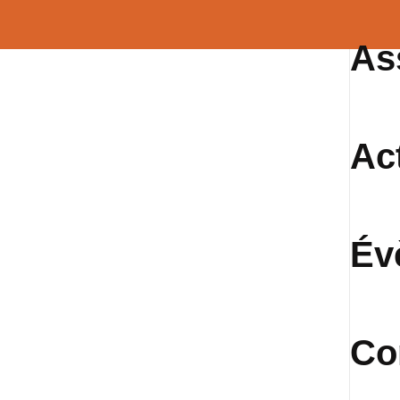
As
Ac
Év
Co