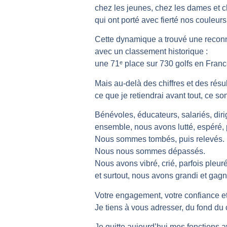
chez les jeunes, chez les dames et c
qui ont porté avec fierté nos couleur
Cette dynamique a trouvé une reconn
avec un classement historique :
une 71
ᵉ
place sur 730 golfs en Franc
Mais au-delà des chiffres et des résul
ce que je retiendrai avant tout, ce s
Bénévoles, éducateurs, salariés, dirig
ensemble, nous avons lutté, espéré, 
Nous sommes tombés, puis relevés.
Nous nous sommes dépassés.
Nous avons vibré, crié, parfois pleuré
et surtout, nous avons grandi et gag
Votre engagement, votre confiance et v
Je tiens à vous adresser, du fond du
Je quitte aujourd’hui mes fonctions ave