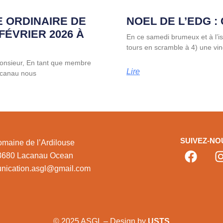
 ORDINAIRE DE
NOEL DE L’EDG : 
FÉVRIER 2026 À
En ce samedi brumeux et à l’is
tours en scramble à 4) une vin
onsieur, En tant que membre
Lire
Lacanau nous
SUIVEZ-NO
maine de l’Ardilouse
3680 Lacanau Ocean
nication.asgl@gmail.com
© 2025 ASGL – Design by
USTS