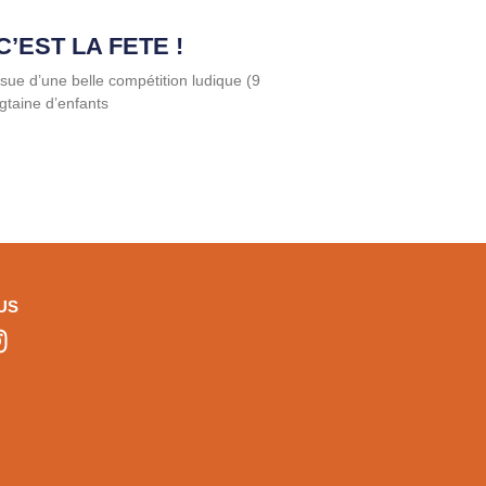
C’EST LA FETE !
sue d’une belle compétition ludique (9
gtaine d’enfants
US