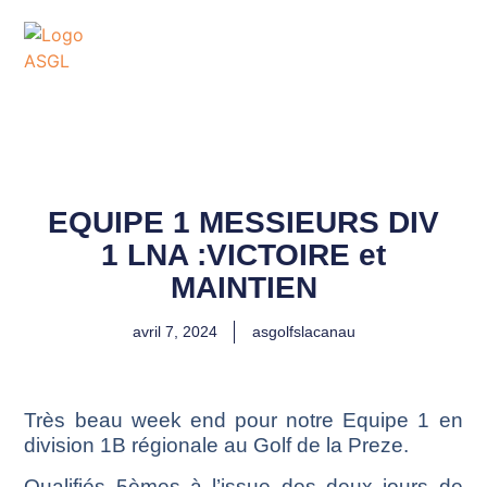
ASSOCIATION
SPORTIVE DES GOLFS
DE LACANAU
EQUIPE 1 MESSIEURS DIV
1 LNA :VICTOIRE et
MAINTIEN
avril 7, 2024
asgolfslacanau
Très beau week end pour notre Equipe 1 en
division 1B régionale au Golf de la Preze.
Qualifiés 5èmes à l’issue des deux jours de