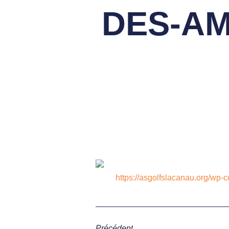
DES-AM
https://asgolfslacanau.org/
Précédent