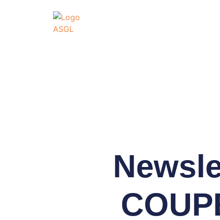
ASSOCIATI
GO
Association Sportive
Actualités
É
Newslet
COUPE