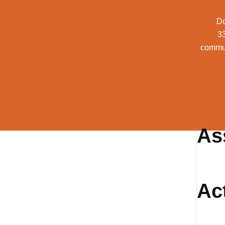
Do
3
commu
As
Ac