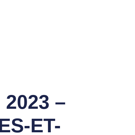
Ecole De Golf
l 2023 –
ES-ET-