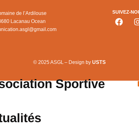
SUIVEZ-NO
maine de l’Ardilouse
3680 Lacanau Ocean
nication.asgl@gmail.com
© 2025 ASGL – Design by
USTS
sociation Sportive
tualités