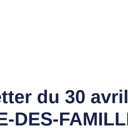
ON SPORTIVE DES
LFS DE LACANAU
vènements
Compétitions
Contact
Cotisez
ter du 30 avri
-DES-FAMILL