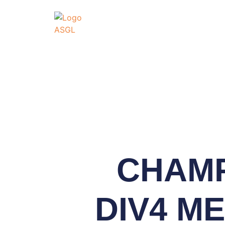
ASSOCIATI
GO
Association Sportive
Actualités
É
CHAMP
DIV4 M