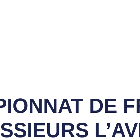
ON SPORTIVE DES
LFS DE LACANAU
vènements
Compétitions
Contact
Cotisez
IONNAT DE 
ESSIEURS L’A