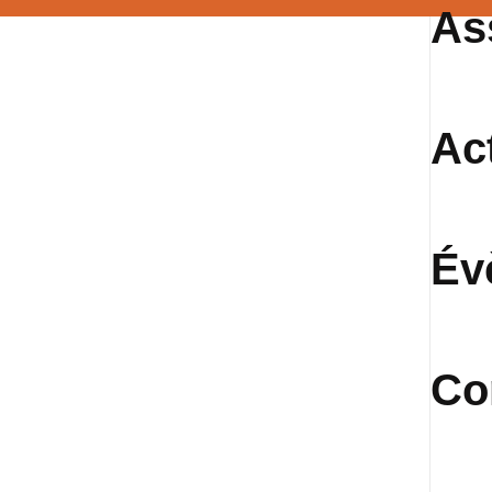
As
Ac
Év
Co