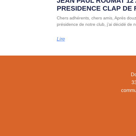
JEAN PAUL ROUMAT 12
PRESIDENCE CLAP DE 
Chers adhérents, chers amis, Après dou
présidence de notre club, j’ai décidé de
Lire
Do
3
commu