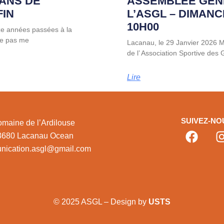
 ANS DE
ASSEMBLÉE GÉN
FIN
L’ASGL – DIMANC
10H00
ze années passées à la
 ne pas me
Lacanau, le 29 Janvier 2026
de l’ Association Sportive des
Lire
SUIVEZ-NO
maine de l’Ardilouse
3680 Lacanau Ocean
nication.asgl@gmail.com
© 2025 ASGL – Design by
USTS