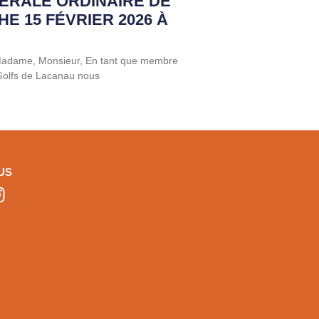
ÉRALE ORDINAIRE DE
HE 15 FÉVRIER 2026 À
 Madame, Monsieur, En tant que membre
 Golfs de Lacanau nous
US