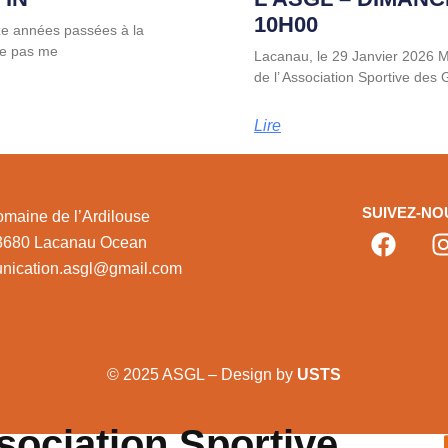
10H00
ze années passées à la
 ne pas me
Lacanau, le 29 Janvier 2026
de l’ Association Sportive des
Lire
SUIVEZ-NO
maine de l’Ardilouse
3680 Lacanau Ocean
nication.asgl@gmail.com
© 2025 ASGL – Design by
USTS
sociation Sportive