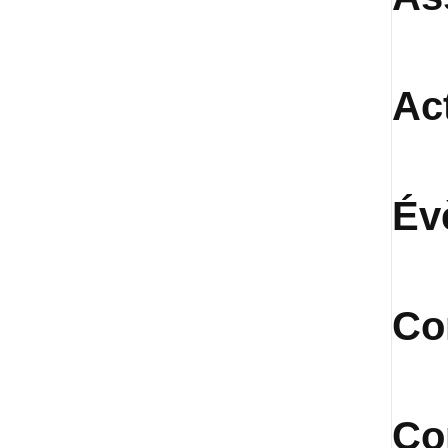
Ac
Év
Co
Co