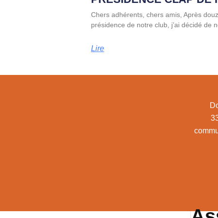
Chers adhérents, chers amis, Après dou
présidence de notre club, j’ai décidé de
Lire
Do
3
commu
As