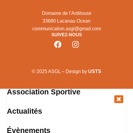
Domaine de l’Ardilouse
33680 Lacanau Ocean
communication.asgl@gmail.com
SUIVEZ-NOUS
© 2025 ASGL – Design by
USTS
Association Sportive
Actualités
Évènements