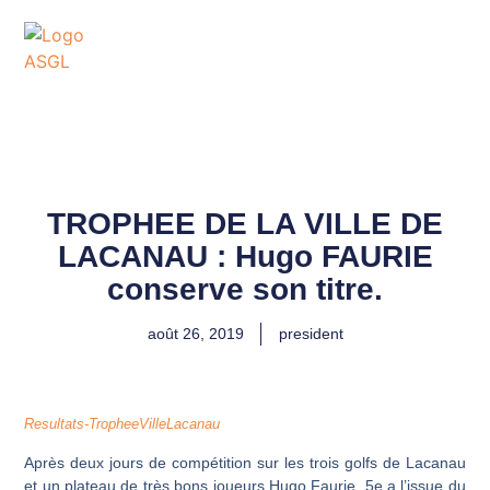
ASSOCIATION
SPORTIVE DES GOLFS
DE LACANAU
TROPHEE DE LA VILLE DE
LACANAU : Hugo FAURIE
conserve son titre.
août 26, 2019
president
Resultats-TropheeVilleLacanau
Après deux jours de compétition sur les trois golfs de Lacanau
et un plateau de très bons joueurs Hugo Faurie, 5e a l’issue du