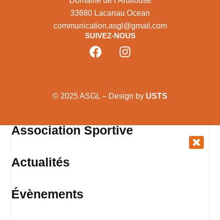
Domaine de l’Ardilouse
33680 Lacanau Ocean
communication.asgl@gmail.com
SUIVEZ-NOUS
© 2025 ASGL – Design by
USTS
Association Sportive
Actualités
Évènements