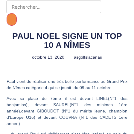
PAUL NOEL SIGNE UN TOP
10 A NÎMES
octobre 13, 2020
asgolfslacanau
Paul vient de réaliser une très belle performance au Grand Prix
de Nîmes catégorie 4 qui se jouait du 09 au 11 octobre.
Avec sa place de 7ème il est devant LINEL(N°1 des
benjamins),
devant SAUREL(N°1 des minimes 1ère
année),devant GIBOUDOT
(N°1 du mérite jeune, champion
d’Europe U16) et devant COUVRA
(N°1 des CADETS 1ère
année).
…du grand Paul qui visiblement s’est bien intégré au sein du