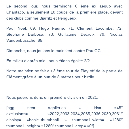
Le second jour, nous terminons 6 ème ex aequo avec
Chantaco, à seulement 10 coups de la première place, devant
des clubs comme Biarritz et Périgueux:
Paul Noël: 69, Hugo Faurie: 71, Clément Lacombe: 72,
Stéphane Barbosa: 73, Guillaume Decroix: 79, Nicolas
Vandenbussche: 85.
Dimanche, nous jouions le maintient contre Pau GC.
En milieu d’après midi, nous étions égalité 2/2.
Notre maintien se fait au 3 ème tour de Play off de la partie de
Clément,grâce à un putt de 8 mètres pour birdie.
Nous jouerons donc en première division en 2021.
[ngg src= »galleries » ids= »45″
exclusions= »2022,2033,2034,2035,2036,2030,2031″
display= »basic_thumbnail » thumbnail_width= »1280″
thumbnail_height= »1280″ thumbnail_crop= »0″]