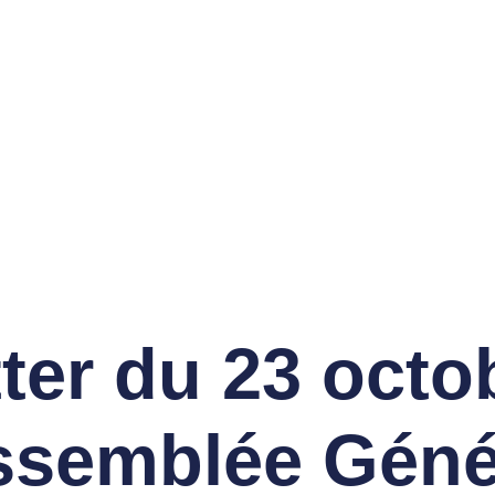
ON SPORTIVE DES
LFS DE LACANAU
vènements
Compétitions
Contact
Cotisez
ter du 23 octo
ssemblée Géné