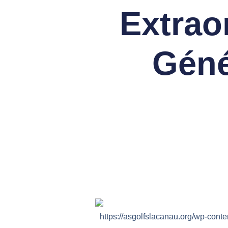
Extrao
Géné
https://asgolfslacanau.org/wp-con