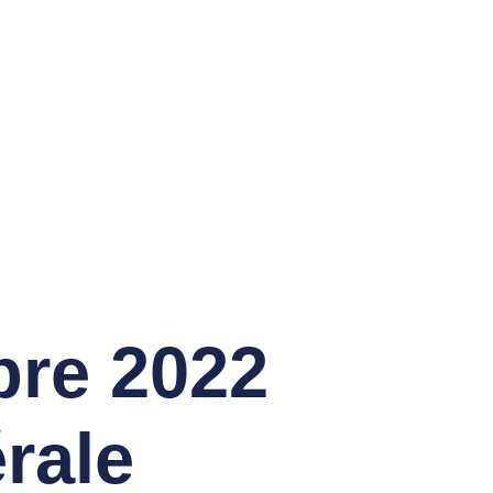
Ecole De Golf
bre 2022
rale