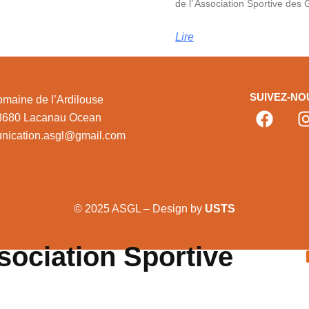
de l’ Association Sportive des
Lire
SUIVEZ-NO
maine de l’Ardilouse
3680 Lacanau Ocean
nication.asgl@gmail.com
© 2025 ASGL – Design by
USTS
sociation Sportive