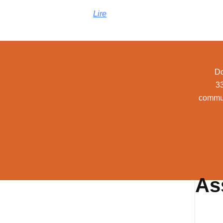
Lire
Do
3
commu
As