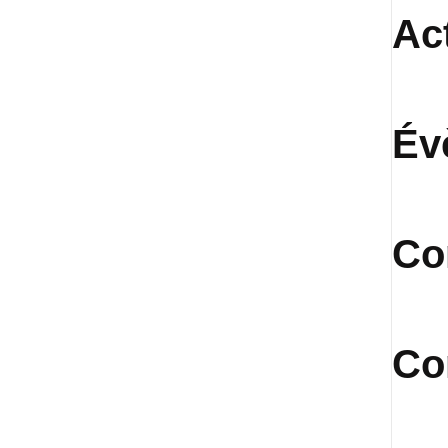
Ac
Év
Co
Co