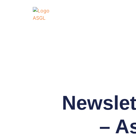
ASSOCIATI
GO
Association Sportive
Actualités
É
Newslet
– A