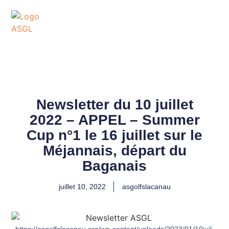
ASSOCIATION
SPORTIVE DES GOLFS
DE LACANAU
Newsletter du 10 juillet
2022 – APPEL – Summer
Cup n°1 le 16 juillet sur le
Méjannais, départ du
Baganais
juillet 10, 2022
asgolfslacanau
https://asgolfslacanau.org/wp-content/uploads/2023/01/10juil-