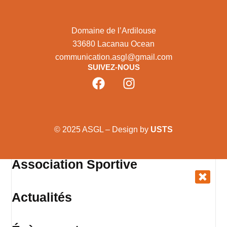
Domaine de l’Ardilouse
33680 Lacanau Ocean
communication.asgl@gmail.com
SUIVEZ-NOUS
© 2025 ASGL – Design by
USTS
Association Sportive
Actualités