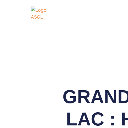
ASSOCIATI
GO
Association Sportive
Actualités
É
GRAND
LAC :