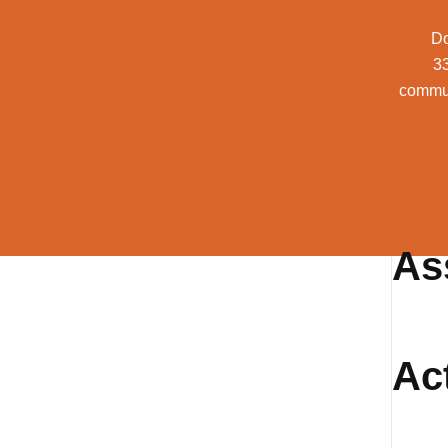
Do
3
commu
As
Ac