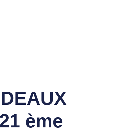
Ecole De Golf
RDEAUX
21 ème