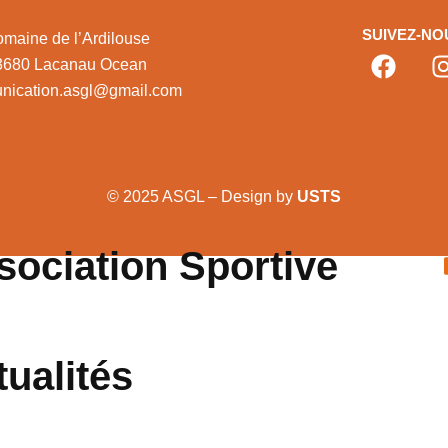
SUIVEZ-NO
maine de l’Ardilouse
3680 Lacanau Ocean
nication.asgl@gmail.com
© 2025 ASGL – Design by
USTS
sociation Sportive
tualités