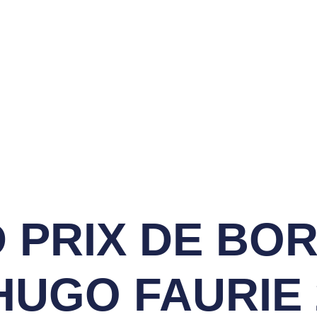
ON SPORTIVE DES
LFS DE LACANAU
vènements
Compétitions
Contact
Cotisez
 PRIX DE BO
 HUGO FAURIE 