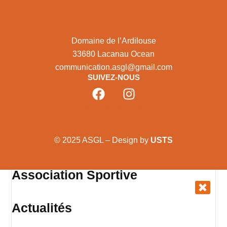
Domaine de l’Ardilouse
33680 Lacanau Ocean
communication.asgl@gmail.com
SUIVEZ-NOUS
© 2025 ASGL – Design by
USTS
Association Sportive
Actualités