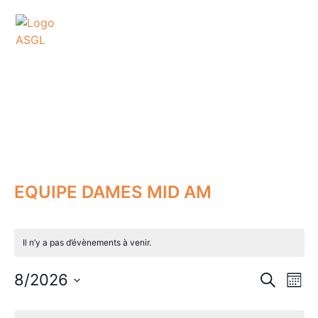
ASSOCIATION
SPORTIVE DES GOLFS
DE LACANAU
EQUIPE DAMES MID AM
Il n’y a pas d’évènements à venir.
Rech
Na
8/2026
RECHERC
MOIS
Sélectionnez
de
et
une
Calendrier