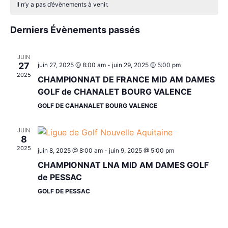
date.
vu
Il n’y a pas d’évènements à venir.
navig
de
Év
de
Derniers Évènements passés
Évènements
vues
JUIN
27
juin 27, 2025 @ 8:00 am
-
juin 29, 2025 @ 5:00 pm
Évèn
2025
CHAMPIONNAT DE FRANCE MID AM DAMES
GOLF de CHANALET BOURG VALENCE
GOLF DE CAHANALET BOURG VALENCE
JUIN
8
2025
juin 8, 2025 @ 8:00 am
-
juin 9, 2025 @ 5:00 pm
CHAMPIONNAT LNA MID AM DAMES GOLF
de PESSAC
GOLF DE PESSAC