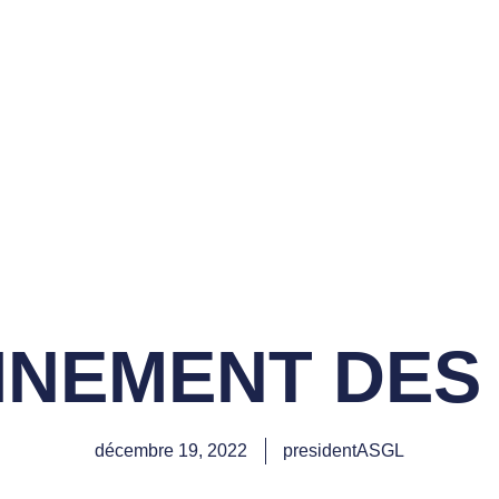
ON SPORTIVE DES
LFS DE LACANAU
vènements
Compétitions
Contact
Cotisez
INEMENT DES
décembre 19, 2022
presidentASGL