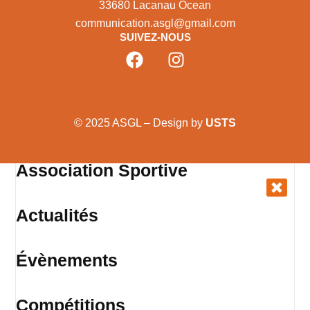
33680 Lacanau Ocean
communication.asgl@gmail.com
SUIVEZ-NOUS
© 2025 ASGL – Design by
USTS
Association Sportive
Actualités
Évènements
Compétitions