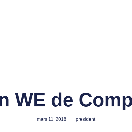
ON SPORTIVE DES
LFS DE LACANAU
vènements
Compétitions
Contact
Cotisez
n WE de Compé
mars 11, 2018
president