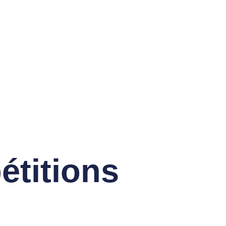
Ecole De Golf
titions