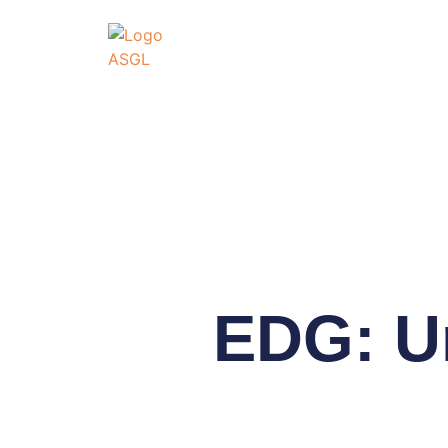
ASSOCIATI
GO
Association Sportive
Actualités
É
EDG: U