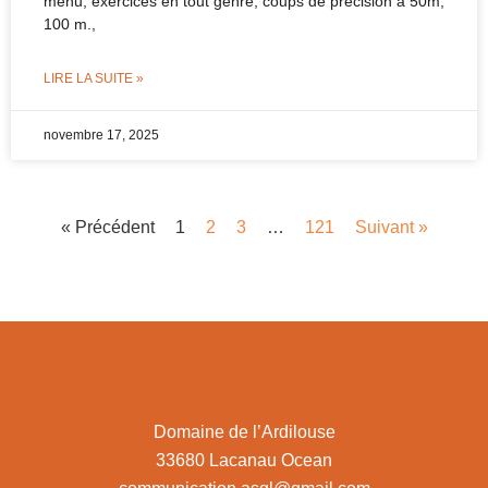
menu, exercices en tout genre, coups de précision à 50m,
100 m.,
LIRE LA SUITE »
novembre 17, 2025
« Précédent
1
2
3
…
121
Suivant »
Domaine de l’Ardilouse
33680 Lacanau Ocean