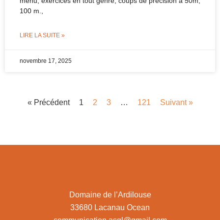
menu, exercices en tout genre, coups de précision à 50m,
100 m.,
LIRE LA SUITE »
novembre 17, 2025
« Précédent
1
2
3
…
121
Suivant »
Domaine de l’Ardilouse
33680 Lacanau Ocean