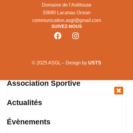
Domaine de l’Ardilouse
33680 Lacanau Ocean
communication.asgl@gmail.com
SUIVEZ-NOUS
© 2025 ASGL – Design by
USTS
Association Sportive
Actualités
Évènements