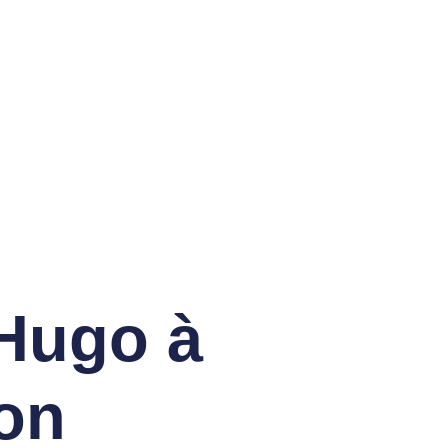
Ecole De Golf
 Hugo à
on