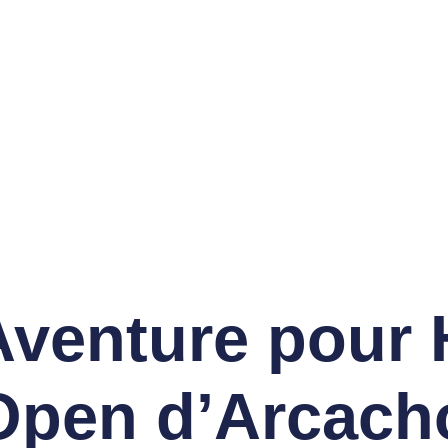
ON SPORTIVE DES
LFS DE LACANAU
vènements
Compétitions
Contact
Cotisez
Aventure pour
’Open d’Arcach