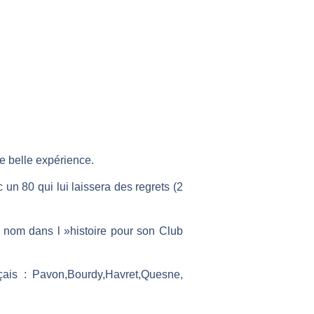
re belle expérience.
un 80 qui lui laissera des regrets (2
n nom dans l »histoire pour son Club
çais : Pavon,Bourdy,Havret,Quesne,