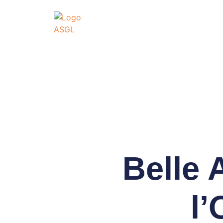
ASSOCIATI
GO
Association Sportive
Actualités
É
Belle 
l