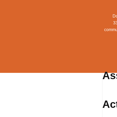
Do
3
commu
As
Ac