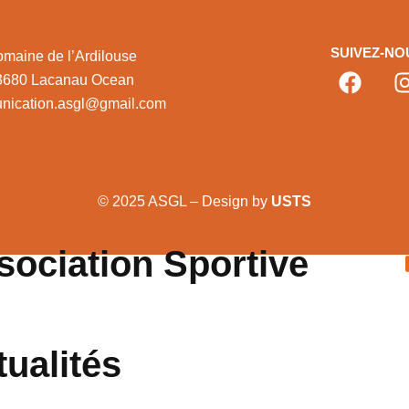
SUIVEZ-NO
maine de l’Ardilouse
3680 Lacanau Ocean
nication.asgl@gmail.com
© 2025 ASGL – Design by
USTS
sociation Sportive
tualités