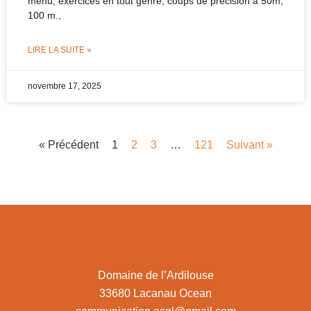
menu, exercices en tout genre, coups de précision à 50m,
100 m.,
LIRE LA SUITE »
novembre 17, 2025
« Précédent
1
2
3
…
121
Suivant »
Domaine de l’Ardilouse
33680 Lacanau Ocean