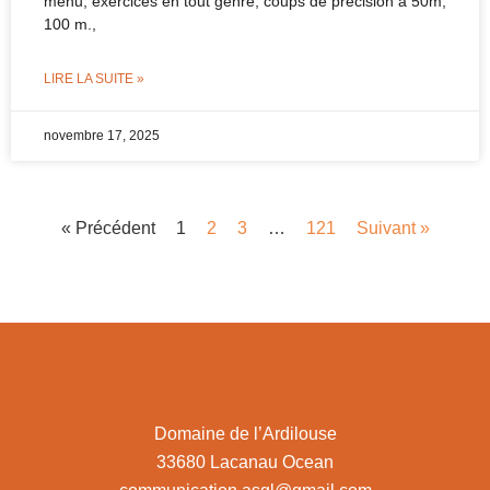
menu, exercices en tout genre, coups de précision à 50m,
100 m.,
LIRE LA SUITE »
novembre 17, 2025
« Précédent
1
2
3
…
121
Suivant »
Domaine de l’Ardilouse
33680 Lacanau Ocean