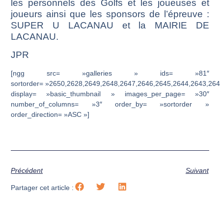
les personnels des Golfs et les joueuses et
joueurs ainsi que les sponsors de l’épreuve :
SUPER U LACANAU et la MAIRIE DE
LACANAU.
JPR
[ngg src= »galleries » ids= »81″
sortorder= »2650,2628,2649,2648,2647,2646,2645,2644,2643,26
display= »basic_thumbnail » images_per_page= »30″
number_of_columns= »3″ order_by= »sortorder »
order_direction= »ASC »]
Précédent
Suivant
Partager cet article :