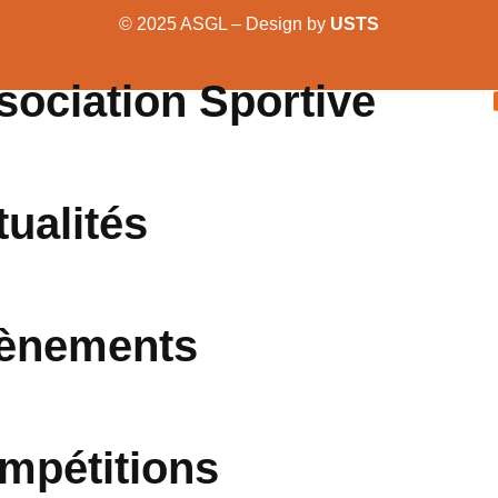
© 2025 ASGL – Design by
USTS
sociation Sportive
tualités
ènements
mpétitions