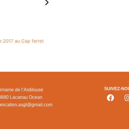
e 2017 au Cap ferret
SUIVEZ-NO
maine de l’Ardilouse
3680 Lacanau Ocean
nication.asgl@gmail.com