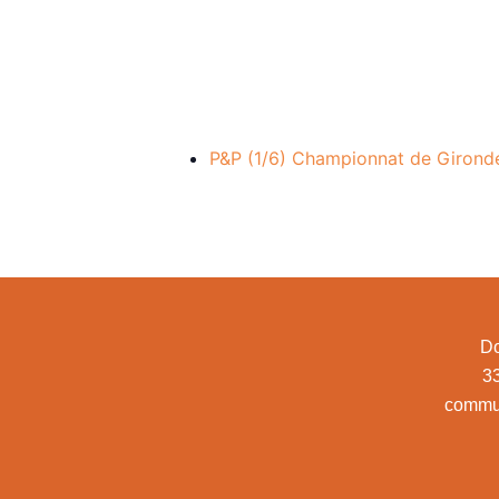
P&P (1/6) Championnat de Girond
Do
3
commu