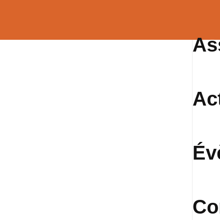
As
Ac
Év
Co