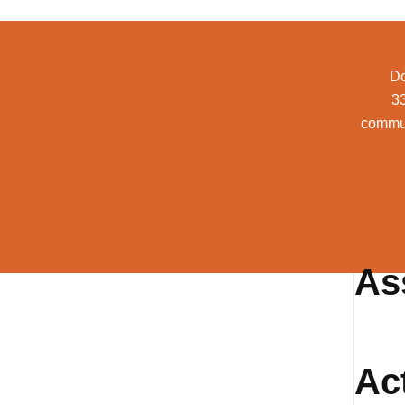
Do
3
commu
As
Ac