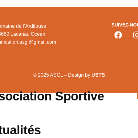
SUIVEZ-NO
maine de l’Ardilouse
3680 Lacanau Ocean
nication.asgl@gmail.com
© 2025 ASGL – Design by
USTS
sociation Sportive
tualités