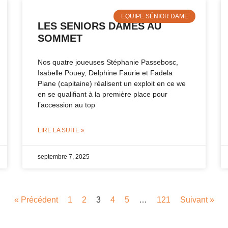
EQUIPE SÉNIOR DAME
LES SENIORS DAMES AU
SOMMET
Nos quatre joueuses Stéphanie Passebosc,
Isabelle Pouey, Delphine Faurie et Fadela
Piane (capitaine) réalisent un exploit en ce we
en se qualifiant à la première place pour
l’accession au top
LIRE LA SUITE »
septembre 7, 2025
« Précédent
1
2
3
4
5
…
121
Suivant »