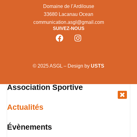
Domaine de l’Ardilouse
33680 Lacanau Ocean
communication.asgl@gmail.com
SUIVEZ-NOUS
© 2025 ASGL – Design by
USTS
Association Sportive
Actualités
Évènements